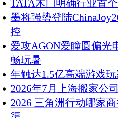
TATA木门明确行业首个
墨将强势登陆ChinaJo
控
爱攻AGON爱瞳圆偏光电
畅玩暑
年触达1.5亿高端游戏
2026年7月上海搬家
2026 三角洲行动哪家
渠