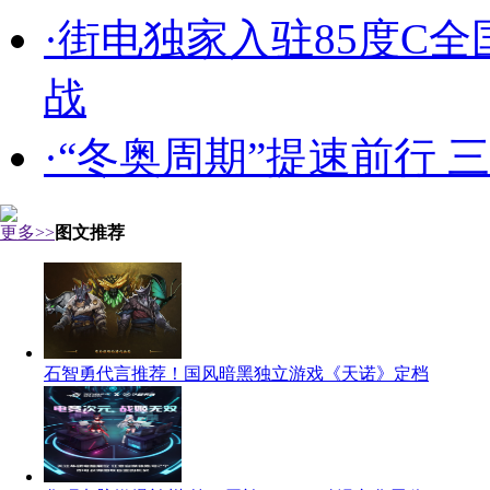
·街电独家入驻85度C
战
·“冬奥周期”提速前行
更多>>
图文推荐
石智勇代言推荐！国风暗黑独立游戏《天诺》定档