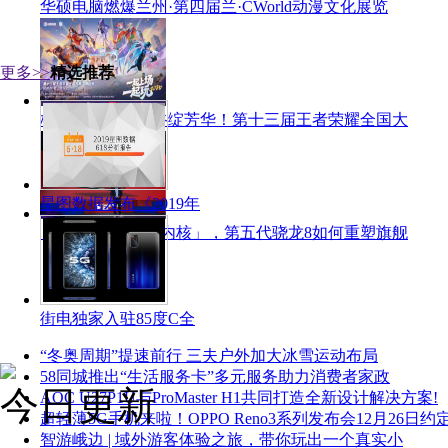
华硕电脑燃爆兰州·第四届兰·CWorld动漫文化展览
更多>>
精选推荐
梅香燃热血，峡谷绽芳华！第十三届王者荣耀全国大
星图数据发布《2019年
「旗舰本色，8气内核」，第五代骁龙8如何重塑旗舰
街电独家入驻85度C全
“冬奥周期”提速前行 三夫户外加大冰雪运动布局
58同城推出“生活服务卡”多元服务助力消费者家政
今日更新
AOC U27P1U与ProMaster H1共同打造全新设计解决方案!
超轻薄5G手机来啦！OPPO Reno3系列发布会12月26日约
智游峨边 | 域外游客体验之旅，带你玩出一个真实小