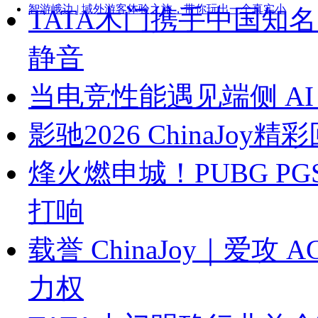
智游峨边 | 域外游客体验之旅，带你玩出一个真实小
TATA木门携手中国知
静音
当电竞性能遇见端侧 A
影驰2026 ChinaJo
烽火燃申城！PUBG P
打响
载誉 ChinaJoy｜爱
力权