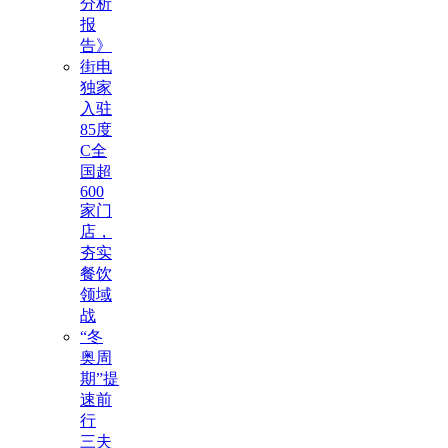
分析
报
告》
街电
独家
入驻
85度
C全
国超
600
家门
店，
夯实
餐饮
领域
战
“冬
奥周
期”提
速前
行
三夫