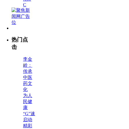
C
热门点
击
李金
岭：
传承
中医
药文
化
为人
民健
康
“G”速
启动
精彩