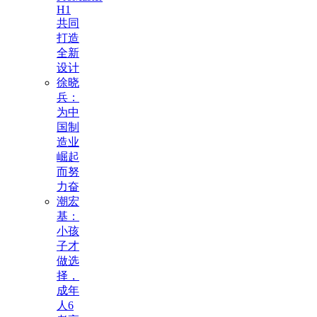
H1
共同
打造
全新
设计
徐晓
兵：
为中
国制
造业
崛起
而努
力奋
潮宏
基：
小孩
子才
做选
择，
成年
人6