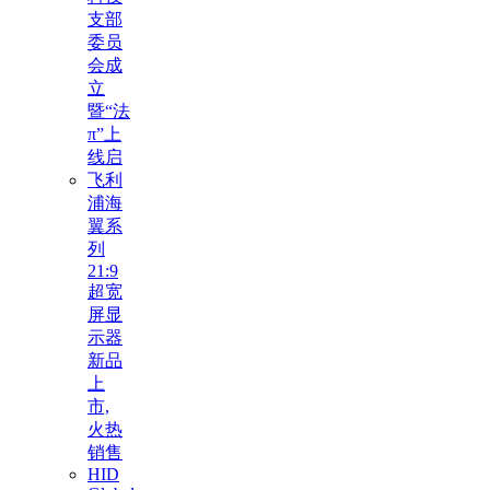
支部
委员
会成
立
暨“法
π”上
线启
飞利
浦海
翼系
列
21:9
超宽
屏显
示器
新品
上
市,
火热
销售
HID