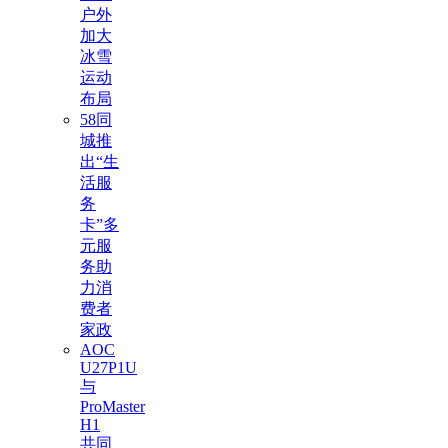
户外
加大
冰雪
运动
布局
58同
城推
出“生
活服
务
卡”多
元服
务助
力消
费者
家政
AOC
U27P1U
与
ProMaster
H1
共同