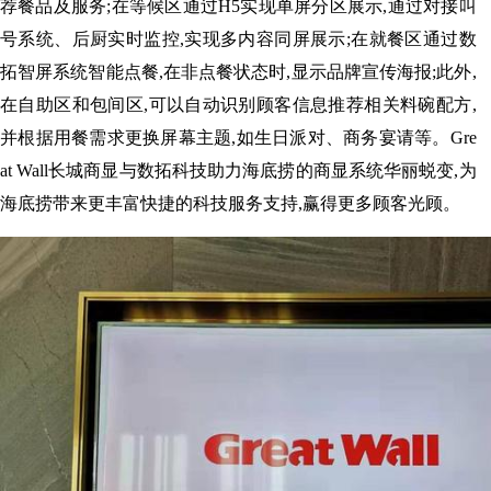
荐
餐品
及服务;在等候区通过H5实现单屏分区展示,通过对接叫
号系统、后厨实时监控,实现多内容同屏展示;在就餐区通过数
拓智屏系统智能点餐,在非点餐状态时,显示品牌宣传海报;此外,
在自助区和包间区,可以自动识别顾客信息推荐相关料碗配方,
并根据用餐需求更换屏幕主题,如生日派对、商务宴请等。Gre
at Wall长城商显与数拓科技助力海底捞的商显系统华丽蜕变,为
海底捞带来更丰富快捷的科技服务支持,赢得更多顾客光顾。