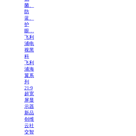
菌、
防
蓝、
护
眼…
飞利
浦电
视黑
科
飞利
浦海
翼系
列
21:9
超宽
屏显
示器
新品
创维
云社
交智