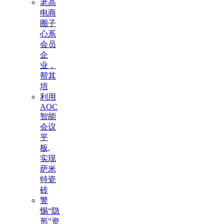
老高
电商
圈子
心系
会员
企
业，
帮其
培
利用
AOC
智能
会议
平
板,
实现
萨米
特瓷
砖
警
惕“隐
形”资