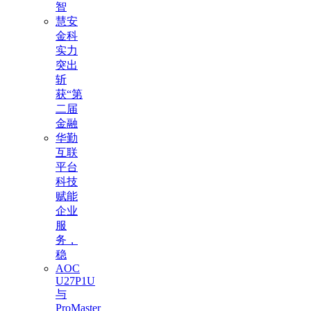
智
慧安
金科
实力
突出
斩
获“第
二届
金融
华勤
互联
平台
科技
赋能
企业
服
务，
稳
AOC
U27P1U
与
ProMaster