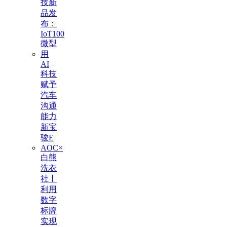
技新
品发
布：
IoT100
微型
用
AI
科技
赋予
汽车
沟通
能力
新宝
骏E
AOC×
白熊
洗衣
社丨
利用
数字
标牌
实现