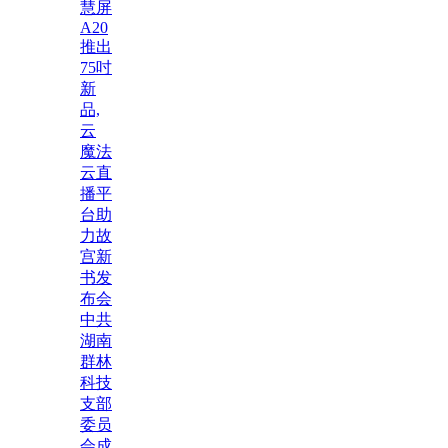
慧屏
A20
推出
75吋
新
品,
云
魔法
云直
播平
台助
力故
宫新
书发
布会
中共
湖南
群林
科技
支部
委员
会成