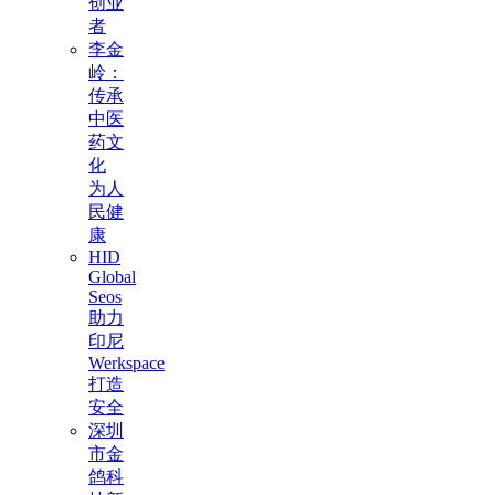
创业
者
李金
岭：
传承
中医
药文
化
为人
民健
康
HID
Global
Seos
助力
印尼
Werkspace
打造
安全
深圳
市金
鸽科