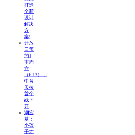
打造
全新
设计
解决
方
案!
开放
日预
约 |
本周
六
（6.13），
中育
贝拉
首个
线下
开
潮宏
基：
小孩
子才