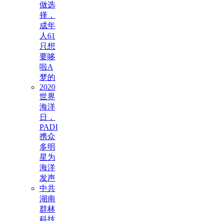
做选
择，
成年
人61
只想
要哆
啦A
梦的
2020
世界
海洋
日，
PADI
携众
多明
星为
海洋
发声
中共
湖南
群林
科技