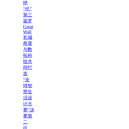
绝
“伦”
第三
届罗
Great
Wall
长城
商显
与数
拓科
技共
同打
造
“全
球智
慧生
活设
计大
赛”决
赛第
二
抗