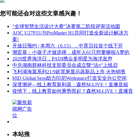
您可能还会对这些文章感兴趣！
“全球智慧生活设计大赛”决赛第二阶段评审活动圆
AOC U27P1U与ProMaster H1共同打造全新设计解决方
案!
开放日预约 | 本周六（6.13），中育贝拉首个线下开
潮宏基：小孩子才做选择，成年人61只想要哆啦A梦的
2020世界海洋日，PADI携众多明星为海洋发声
中共湖南群林科技支部委员会成立暨“法π”上线启
飞利浦海翼系列21:9超宽屏显示器新品上市,火热销售
HID Global Seos助力印尼Werkspace打造安全办公空间
深度测评—线上教育新利器：森然M-LIVE！直播音箱
疫情下，线上教育如何乘势而起？森然M-LIVE！直播音
本站推