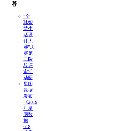
荐
“全
球智
慧生
活设
计大
赛”决
赛第
二阶
段评
审活
动圆
星图
数据
发布
《2019
年星
图数
据
618