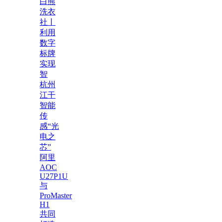
白熊
洗衣
社丨
利用
数字
标牌
实现
智
杭州
江干
智能
传
感“光
电之
芯”
阿里
AOC
U27P1U
与
ProMaster
H1
共同