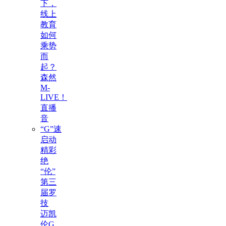
下，
线上
教育
如何
乘势
而
起？
森然
M-
LIVE！
直播
音
“G”速
启动
精彩
绝
“伦”
第三
届罗
技
迈凯
伦G