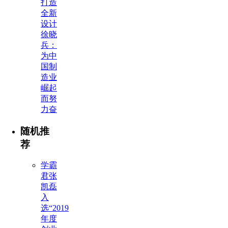
打造
全新
设计
徐晓
兵：
为中
国制
造业
崛起
而努
力奋
随机推
荐
学霸
君张
凯磊
入
选“2019
年度