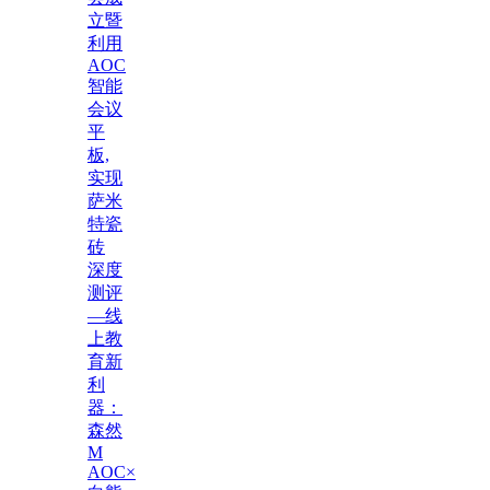
立暨
利用
AOC
智能
会议
平
板,
实现
萨米
特瓷
砖
深度
测评
—线
上教
育新
利
器：
森然
M
AOC×