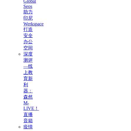
Global
Seos
助力
印尼
Werkspace
打造
安全
办公
空间
深度
测评
—线
上教
育新
利
器：
森然
M-
LIVE！
直播
音箱
疫情