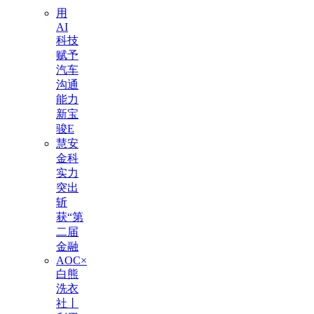
用
AI
科技
赋予
汽车
沟通
能力
新宝
骏E
慧安
金科
实力
突出
斩
获“第
二届
金融
AOC×
白熊
洗衣
社丨