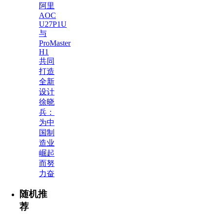
阿里
AOC
U27P1U
与
ProMaster
H1
共同
打造
全新
设计
徐晓
兵：
为中
国制
造业
崛起
而努
力奋
随机推
荐