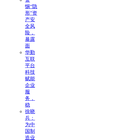
惕“隐
形”资
产安
全风
险，
暴露
面
华勤
互联
平台
科技
赋能
企业
服
务，
稳
徐晓
兵：
为中
国制
造业