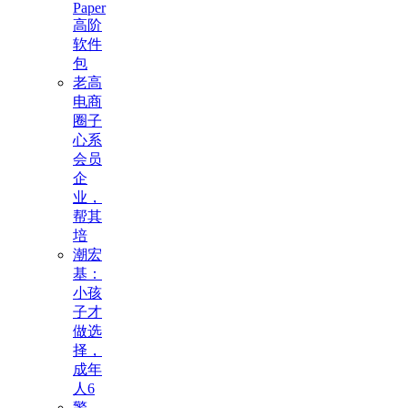
Paper
高阶
软件
包
老高
电商
圈子
心系
会员
企
业，
帮其
培
潮宏
基：
小孩
子才
做选
择，
成年
人6
警