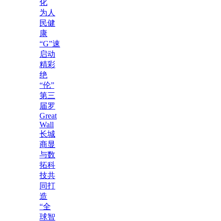
化
为人
民健
康
“G”速
启动
精彩
绝
“伦”
第三
届罗
Great
Wall
长城
商显
与数
拓科
技共
同打
造
“全
球智