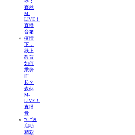
器：
森然
M-
LIVE！
直播
音箱
疫情
下，
线上
教育
如何
乘势
而
起？
森然
M-
LIVE！
直播
音
“G”速
启动
精彩