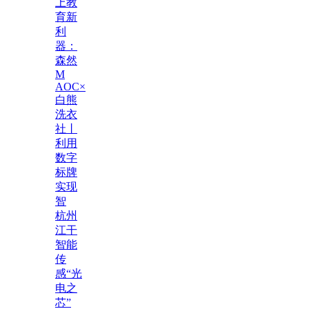
上教
育新
利
器：
森然
M
AOC×
白熊
洗衣
社丨
利用
数字
标牌
实现
智
杭州
江干
智能
传
感“光
电之
芯”