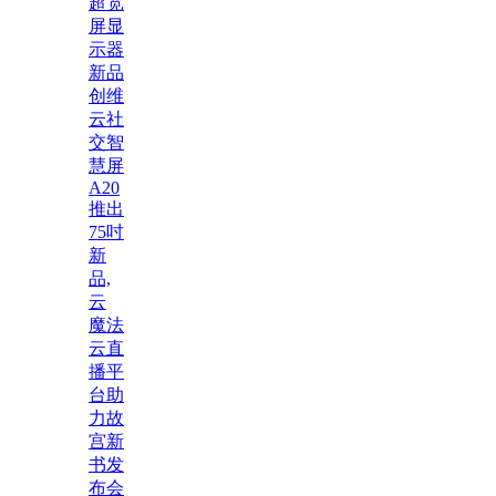
超宽
屏显
示器
新品
创维
云社
交智
慧屏
A20
推出
75吋
新
品,
云
魔法
云直
播平
台助
力故
宫新
书发
布会