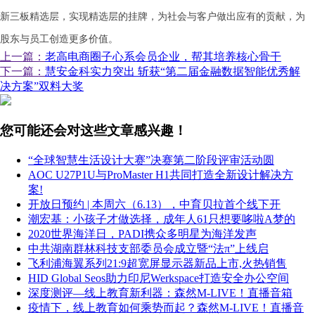
新三板精选层，实现精选层的挂牌，为社会与客户做出应有的贡献，为
股东与员工创造更多价值。
上一篇：
老高电商圈子心系会员企业，帮其培养核心骨干
下一篇：
慧安金科实力突出 斩获“第二届金融数据智能优秀解
决方案”双料大奖
您可能还会对这些文章感兴趣！
“全球智慧生活设计大赛”决赛第二阶段评审活动圆
AOC U27P1U与ProMaster H1共同打造全新设计解决方
案!
开放日预约 | 本周六（6.13），中育贝拉首个线下开
潮宏基：小孩子才做选择，成年人61只想要哆啦A梦的
2020世界海洋日，PADI携众多明星为海洋发声
中共湖南群林科技支部委员会成立暨“法π”上线启
飞利浦海翼系列21:9超宽屏显示器新品上市,火热销售
HID Global Seos助力印尼Werkspace打造安全办公空间
深度测评—线上教育新利器：森然M-LIVE！直播音箱
疫情下，线上教育如何乘势而起？森然M-LIVE！直播音