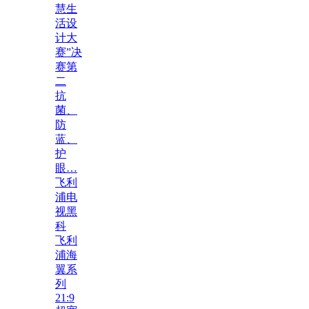
慧生
活设
计大
赛”决
赛第
二
抗
菌、
防
蓝、
护
眼…
飞利
浦电
视黑
科
飞利
浦海
翼系
列
21:9