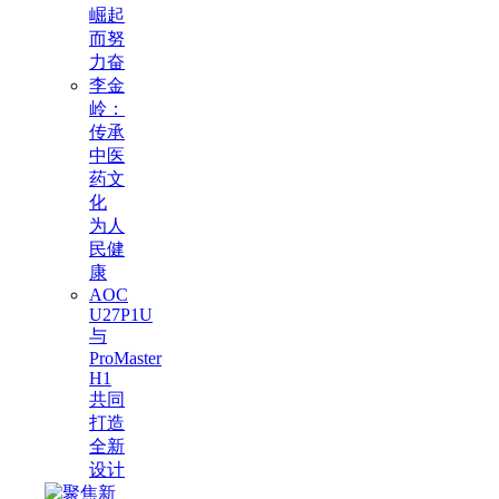
崛起
而努
力奋
李金
岭：
传承
中医
药文
化
为人
民健
康
AOC
U27P1U
与
ProMaster
H1
共同
打造
全新
设计