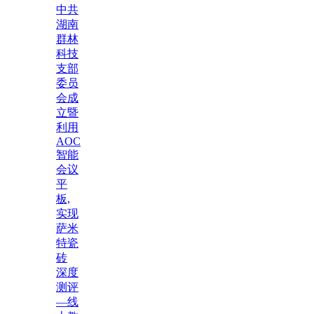
中共
湖南
群林
科技
支部
委员
会成
立暨
利用
AOC
智能
会议
平
板,
实现
萨米
特瓷
砖
深度
测评
—线