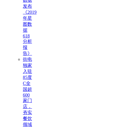
数据
发布
《2019
年星
图数
据
618
分析
报
告》
街电
独家
入驻
85度
C全
国超
600
家门
店，
夯实
餐饮
领域