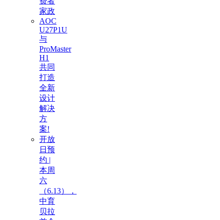
费者
家政
AOC
U27P1U
与
ProMaster
H1
共同
打造
全新
设计
解决
方
案!
开放
日预
约 |
本周
六
（6.13），
中育
贝拉