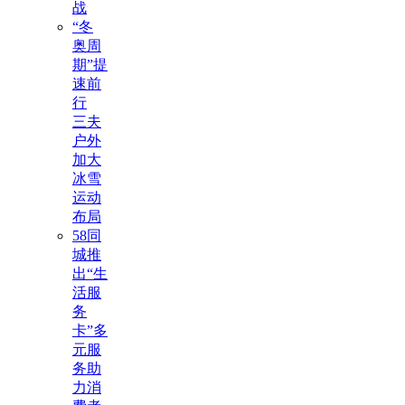
战
“冬
奥周
期”提
速前
行
三夫
户外
加大
冰雪
运动
布局
58同
城推
出“生
活服
务
卡”多
元服
务助
力消