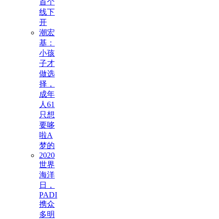
首个
线下
开
潮宏
基：
小孩
子才
做选
择，
成年
人61
只想
要哆
啦A
梦的
2020
世界
海洋
日，
PADI
携众
多明