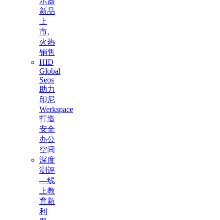
示器
新品
上
市,
火热
销售
HID
Global
Seos
助力
印尼
Werkspace
打造
安全
办公
空间
深度
测评
—线
上教
育新
利