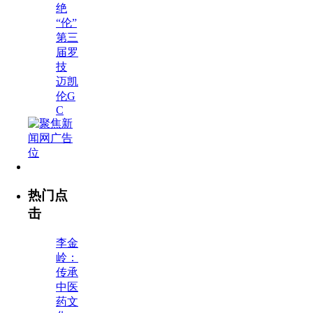
绝
“伦”
第三
届罗
技
迈凯
伦G
C
热门点
击
李金
岭：
传承
中医
药文