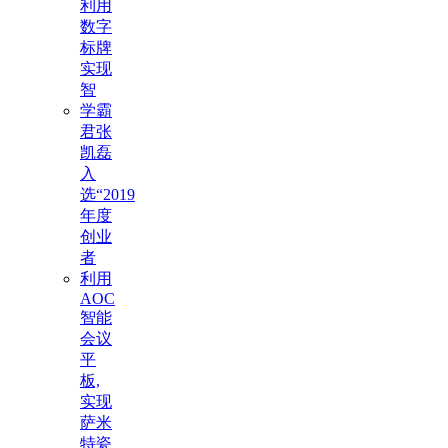
利用
数字
标牌
实现
智
学霸
君张
凯磊
入
选“2019
年度
创业
者
利用
AOC
智能
会议
平
板,
实现
萨米
特瓷