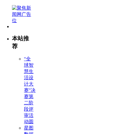
本站推
荐
“全
球智
慧生
活设
计大
赛”决
赛第
二阶
段评
审活
动圆
星图