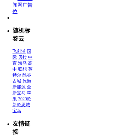
随机标
签云
飞利浦
国
际
贝拉
中
育
海马
高
中
联想
英
特尔
酷睿
古城
旅游
新能源
全
新宝马
苹
果
2020款
新款思域
宝马
友情链
接